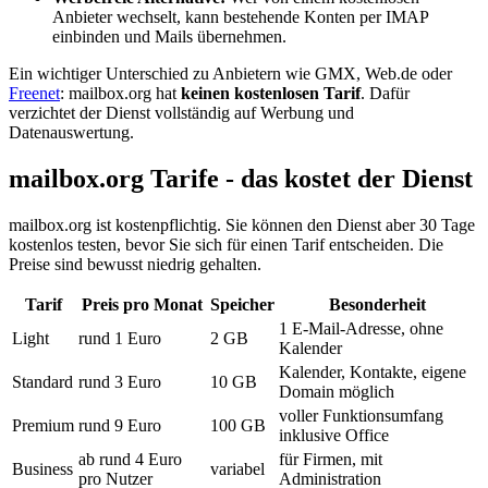
Anbieter wechselt, kann bestehende Konten per IMAP
einbinden und Mails übernehmen.
Ein wichtiger Unterschied zu Anbietern wie GMX, Web.de oder
Freenet
: mailbox.org hat
keinen kostenlosen Tarif
. Dafür
verzichtet der Dienst vollständig auf Werbung und
Datenauswertung.
mailbox.org Tarife - das kostet der Dienst
mailbox.org ist kostenpflichtig. Sie können den Dienst aber 30 Tage
kostenlos testen, bevor Sie sich für einen Tarif entscheiden. Die
Preise sind bewusst niedrig gehalten.
Tarif
Preis pro Monat
Speicher
Besonderheit
1 E-Mail-Adresse, ohne
Light
rund 1 Euro
2 GB
Kalender
Kalender, Kontakte, eigene
Standard
rund 3 Euro
10 GB
Domain möglich
voller Funktionsumfang
Premium
rund 9 Euro
100 GB
inklusive Office
ab rund 4 Euro
für Firmen, mit
Business
variabel
pro Nutzer
Administration