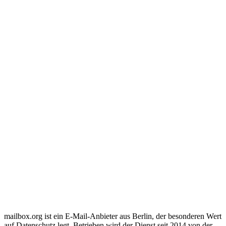
mailbox.org ist ein E-Mail-Anbieter aus Berlin, der besonderen Wert
auf Datenschutz legt. Betrieben wird der Dienst seit 2014 von der