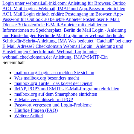
Login unter webmail.all-inkl.com: Anleitung für Browser, Outloo
AOL Mail Login - Webmail, IMAP und App-Passwort einrichten
AOL Mail Login einfach erklärt: Posteingang im Browser, App-
Passwort für Outlook
30 beliebte Anbieter kostenloser E-Mail-
Dienste
30 kostenfreie E-Mail-Anbieter mit detaillierten
Informationen zu Speicherplatz,
Berlin.de Mail Login - Anleitung
und Einstellungen
Berlin.de Mail Login unter webmail.berlin.de:
Schritt-für-Schritt-Anleitung, IMA
Was bedeutet "Catchall" bei einer
E-Mail-Adresse?
Checkdomain Webmail Login - Anleitung und
Einstellungen
Checkdomain Webmail Login unter
webmail.checkdomain.de: Anleitung, IMAP/SMTP-Ein
Seiteninhalt
mailbox.org Login - so melden Sie sich an
Was mailbox.org besonders macht
mailbox.org Tarife - das kostet der Dienst
IMAP, POP3 und SMTP - E-Mail-Programm einrichten
mailbox.org auf dem Smartphone einrichten
E-Mails verschlüsseln mit PGP
Passwort vergessen und Login-Probleme
Häufige Fragen (FAQ)
Weitere Artikel