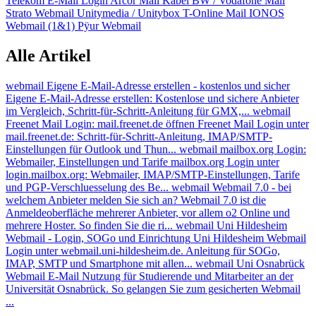
Telekom E-Mail Login
Arcor Mail
Kabel BW / Vodafone Mail
Strato Webmail
Unitymedia / Unitybox
T-Online Mail
IONOS
Webmail (1&1)
Pÿur Webmail
Alle Artikel
webmail
Eigene E-Mail-Adresse erstellen - kostenlos und sicher
Eigene E-Mail-Adresse erstellen: Kostenlose und sichere Anbieter
im Vergleich, Schritt-für-Schritt-Anleitung für GMX,...
webmail
Freenet Mail Login: mail.freenet.de öffnen
Freenet Mail Login unter
mail.freenet.de: Schritt-für-Schritt-Anleitung, IMAP/SMTP-
Einstellungen für Outlook und Thun...
webmail
mailbox.org Login:
Webmailer, Einstellungen und Tarife
mailbox.org Login unter
login.mailbox.org: Webmailer, IMAP/SMTP-Einstellungen, Tarife
und PGP-Verschluesselung des Be...
webmail
Webmail 7.0 - bei
welchem Anbieter melden Sie sich an?
Webmail 7.0 ist die
Anmeldeoberfläche mehrerer Anbieter, vor allem o2 Online und
mehrere Hoster. So finden Sie die ri...
webmail
Uni Hildesheim
Webmail - Login, SOGo und Einrichtung
Uni Hildesheim Webmail
Login unter webmail.uni-hildesheim.de. Anleitung für SOGo,
IMAP, SMTP und Smartphone mit allen...
webmail
Uni Osnabrück
Webmail
E-Mail Nutzung für Studierende und Mitarbeiter an der
Universität Osnabrück. So gelangen Sie zum gesicherten Webmail
...