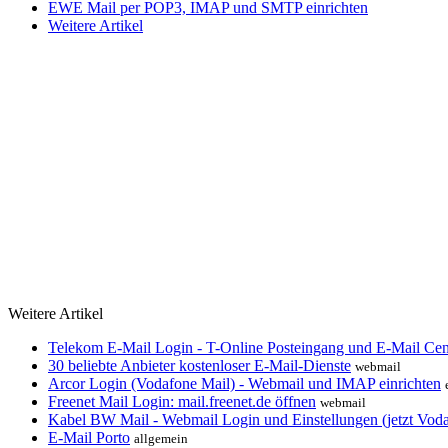
EWE Mail per POP3, IMAP und SMTP einrichten
Weitere Artikel
Weitere Artikel
Telekom E-Mail Login - T-Online Posteingang und E-Mail Cen
30 beliebte Anbieter kostenloser E-Mail-Dienste
webmail
Arcor Login (Vodafone Mail) - Webmail und IMAP einrichten
Freenet Mail Login: mail.freenet.de öffnen
webmail
Kabel BW Mail - Webmail Login und Einstellungen (jetzt Vod
E-Mail Porto
allgemein