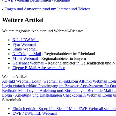
-
EWE Webmail Bedienhilfen / Anleitung
- Fragen und Antworten rund um Internet und Telefon
Weitere Artikel
Weitere regionale Anbieter und Webmail-Dienste:
Kabel BW Mail
Pÿur Webmail
Strato Webmail
NetCologne Mail
- Regionalanbieter im Rheinland
M-net Webmail
- Regionalanbieter in Bayern
Gelsennet Webmail
- Regionalanbieter in Gelsenkirchen und
Eigene E-Mail-Adresse erstellen
Weitere Artikel
All-Inkl Webmail Login: webmail.all-inkl.com
All-Inkl Webmail Logi
Login einfach erklärt: Posteingang im Browser, App-Passwort für Ou
Berlin.de Mail Login - Anleitung und Einstellungen
Berlin.de Mail Lo
Login - Anleitung und Einstellungen
Checkdomain Webmail Login un
Seiteninhalt
Einfach erklärt: So greifen Sie auf Mein EWE Webmail sicher 
EWE / EWETEL Webmail