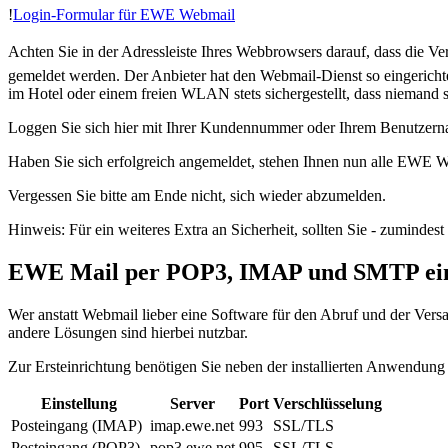
!
Login-Formular für EWE Webmail
Achten Sie in der Adressleiste Ihres Webbrowsers darauf, dass die 
gemeldet werden. Der Anbieter hat den Webmail-Dienst so eingerichtet
im Hotel oder einem freien WLAN stets sichergestellt, dass niemand 
Loggen Sie sich hier mit Ihrer Kundennummer oder Ihrem Benutzerna
Haben Sie sich erfolgreich angemeldet, stehen Ihnen nun alle EWE 
Vergessen Sie bitte am Ende nicht, sich wieder abzumelden.
Hinweis: Für ein weiteres Extra an Sicherheit, sollten Sie - zuminde
EWE Mail per POP3, IMAP und SMTP ein
Wer anstatt Webmail lieber eine Software für den Abruf und der Vers
andere Lösungen sind hierbei nutzbar.
Zur Ersteinrichtung benötigen Sie neben der installierten Anwendung
Einstellung
Server
Port
Verschlüsselung
Posteingang (IMAP)
imap.ewe.net
993
SSL/TLS
Posteingang (POP3)
pop3.ewe.net
995
SSL/TLS