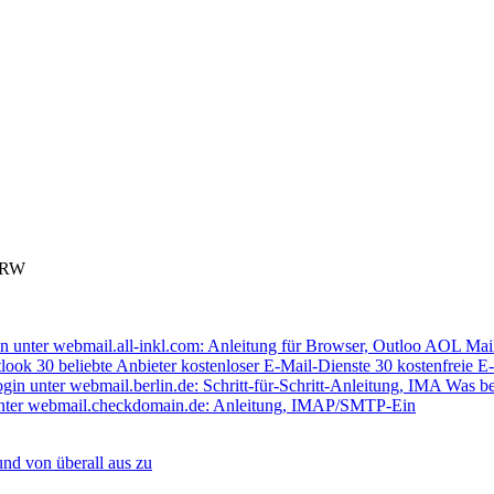
 NRW
n unter webmail.all-inkl.com: Anleitung für Browser, Outloo
AOL Mail
tlook
30 beliebte Anbieter kostenloser E-Mail-Dienste
30 kostenfreie E-
gin unter webmail.berlin.de: Schritt-für-Schritt-Anleitung, IMA
Was be
ter webmail.checkdomain.de: Anleitung, IMAP/SMTP-Ein
und von überall aus zu