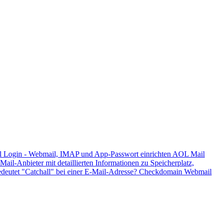
 Login - Webmail, IMAP und App-Passwort einrichten
AOL Mail
Mail-Anbieter mit detaillierten Informationen zu Speicherplatz,
deutet "Catchall" bei einer E-Mail-Adresse?
Checkdomain Webmail